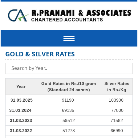
Toggle
navigation
GOLD & SILVER RATES
Gold Rates in Rs./10 gram
Silver Rates
Year
(Standard 24 carats)
in Rs./Kg
31.03.2025
91190
103900
31.03.2024
69135
77800
31.03.2023
59512
71582
31.03.2022
51278
66990